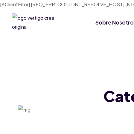
[KClientError] [REQ_ERR: COULDNT_RESOLVE_HOST] [KTraff
Sobre Nosotro
Cat