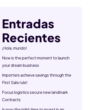
Entradas
Recientes
¡Hola, mundo!
Now is the perfect moment to launch
your dream business
Importers achieve savings through the
First Sale rule!
Focus logistics secure new landmark
Contracts
Is now the right time to invest in an