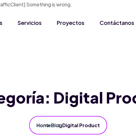
icClient] Something is wrong.
s
Servicios
Proyectos
Contáctanos
egoría:
Digital Pr
Home
Blog
Digital Product